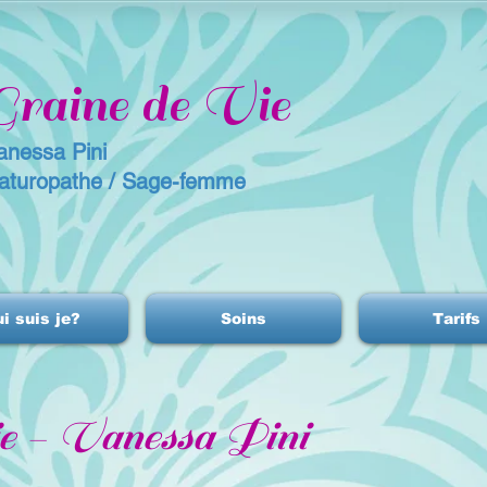
Graine de Vie
anessa Pini
aturopathe / Sage-femme
i suis je?
Soins
Tarifs
e - Vanessa Pini