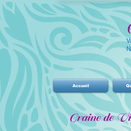
V
N
Accueil
Qu
Graine de Vi